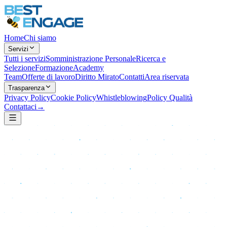
Home
Chi siamo
Servizi
Tutti i servizi
Somministrazione Personale
Ricerca e
Selezione
Formazione
Academy
Team
Offerte di lavoro
Diritto Mirato
Contatti
Area riservata
Trasparenza
Privacy Policy
Cookie Policy
Whistleblowing
Policy Qualità
Contattaci
→